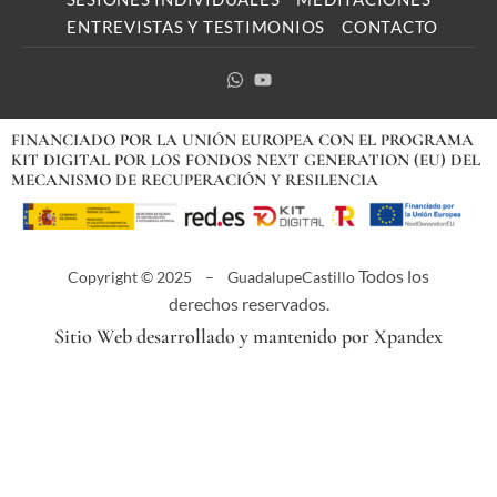
ENTREVISTAS Y TESTIMONIOS
CONTACTO
W
Y
h
o
a
u
t
t
FINANCIADO POR LA UNIÓN EUROPEA CON EL PROGRAMA
s
u
KIT DIGITAL POR LOS FONDOS NEXT GENERATION (EU) DEL
a
b
MECANISMO DE RECUPERACIÓN Y RESILENCIA
p
e
p
Todos los
Copyright © 2025 – GuadalupeCastillo
derechos reservados.
Sitio Web desarrollado y mantenido por Xpandex